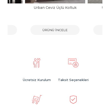
ltuk
Urban Ceviz Üçlü Koltuk
Urba
ELE
ÜRÜNÜ İNCELE
ÜR
Ücretsiz Kurulum
Taksit Seçenekleri