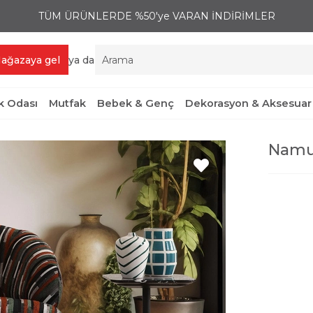
TÜM ÜRÜNLERDE %50'ye VARAN İNDİRİMLER
ağazaya gel
ya da
 Odası
Mutfak
Bebek & Genç
Dekorasyon & Aksesuar
Namur