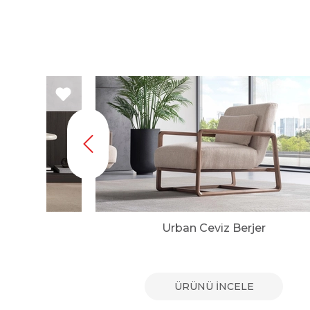
r
Urban Ceviz Berjer
E
ÜRÜNÜ İNCELE