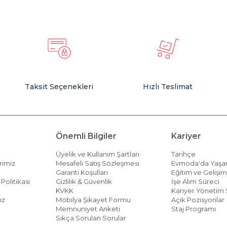
Taksit Seçenekleri
Hızlı Teslimat
Önemli Bilgiler
Kariyer
Üyelik ve Kullanım Şartları
Tarihçe
rimiz
Mesafeli Satış Sözleşmesi
Evmoda'da Yaş
Garanti Koşulları
Eğitim ve Gelişi
Politikası
Gizlilik & Güvenlik
İşe Alım Süreci
KVKK
Kariyer Yönetim 
ız
Mobilya Şikayet Formu
Açık Pozisyonlar
Memnuniyet Anketi
Staj Programı
Sıkça Sorulan Sorular