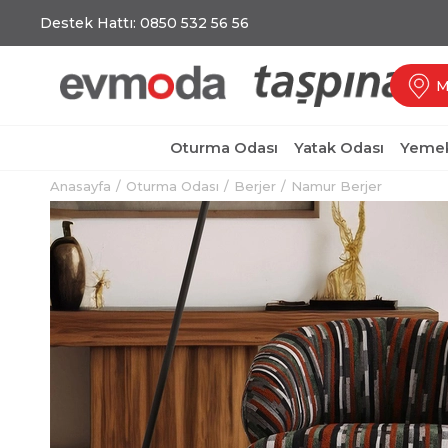
Destek Hattı: 0850 532 56 56
M
Oturma Odası
Yatak Odası
Yemek
Anasayfa
Oturma Odası
Berjer
Namur Berjer