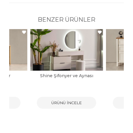
BENZER ÜRÜNLER
onyer
Shine Şifonyer ve Aynası
Ka
ELE
ÜRÜNÜ İNCELE
ÜR