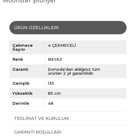
Moonster Şifonyer
ÜRÜN ÖZELLIKLERI
Çekmece
4 ÇEKMECELİ
Sayısı
Renk
BEYAZ
Garanti
Evmoda'dan aldığınız tüm
ürünler 2 yıl garantilidir.
Genişlik
135
Yükseklik
85 cm
Derinlik
48
TESLIMAT VE KURULUM
GARANTI KOŞULLARI