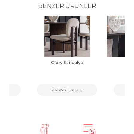
BENZER ÜRÜNLER
alye
Glory Sandalye
Vic
ELE
ÜRÜNÜ İNCELE
ÜR