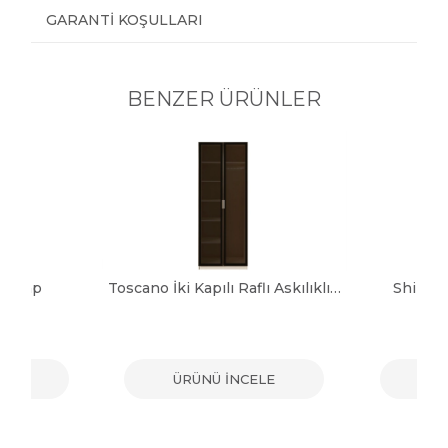
GARANTI KOŞULLARI
BENZER ÜRÜNLER
 Dolap
Toscano İki Kapılı Raflı Askılıklı Dolap
Shine 
ELE
ÜRÜNÜ İNCELE
ÜR