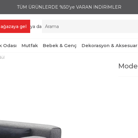
TÜM ÜRÜNLERDE %50'ye VARAN İNDİRİMLER
ağazaya gel
ya da
 Odası
Mutfak
Bebek & Genç
Dekorasyon & Aksesuar
ül
Mode