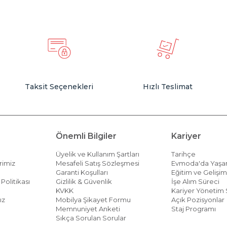
Taksit Seçenekleri
Hızlı Teslimat
Önemli Bilgiler
Kariyer
Üyelik ve Kullanım Şartları
Tarihçe
rimiz
Mesafeli Satış Sözleşmesi
Evmoda'da Yaş
Garanti Koşulları
Eğitim ve Gelişi
Politikası
Gizlilik & Güvenlik
İşe Alım Süreci
KVKK
Kariyer Yönetim 
ız
Mobilya Şikayet Formu
Açık Pozisyonlar
Memnuniyet Anketi
Staj Programı
Sıkça Sorulan Sorular