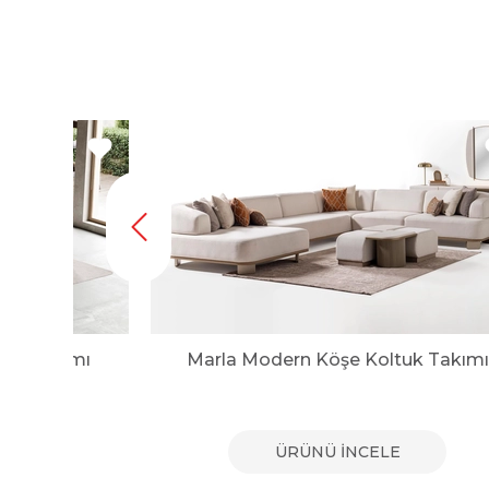
tuk Takımı
Marla Modern Köşe Koltuk Takımı
E
ÜRÜNÜ İNCELE