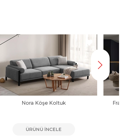
Nora Köşe Koltuk
Franco Mo
ÜRÜNÜ İNCELE