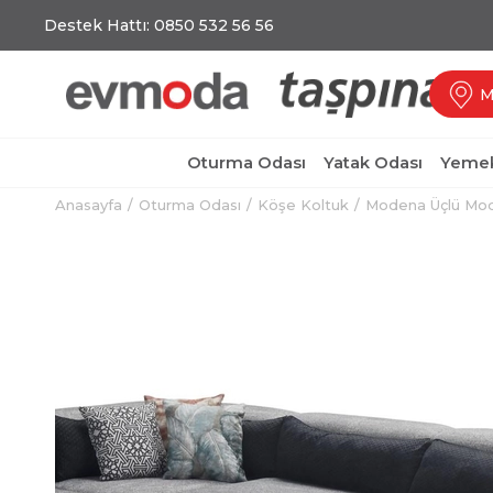
Destek Hattı: 0850 532 56 56
M
Oturma Odası
Yatak Odası
Yemek
Anasayfa
Oturma Odası
Köşe Koltuk
Modena Üçlü Mod