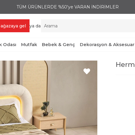
TÜM ÜRÜNLERDE %50'ye VARAN İNDİRİMLER
ağazaya gel
ya da
 Odası
Mutfak
Bebek & Genç
Dekorasyon & Aksesuar
Herma