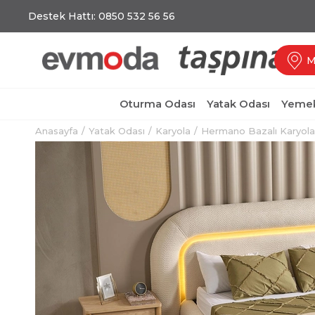
Destek Hattı: 0850 532 56 56
M
Oturma Odası
Yatak Odası
Yemek
Anasayfa
Yatak Odası
Karyola
Hermano Bazalı Karyola