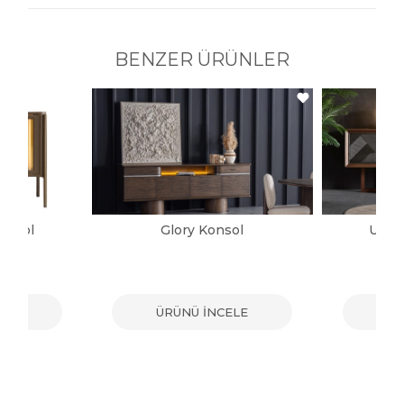
BENZER ÜRÜNLER
Konsol
Glory Konsol
Urba
ELE
ÜRÜNÜ İNCELE
ÜR