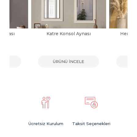
 Aynası
Katre Konsol Aynası
Herman
ELE
ÜRÜNÜ İNCELE
ÜR
Ücretsiz Kurulum
Taksit Seçenekleri