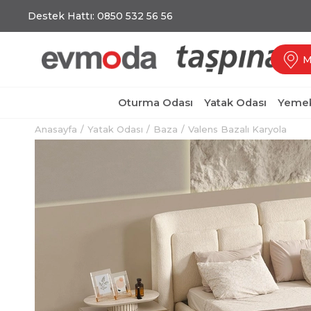
Destek Hattı: 0850 532 56 56
M
Oturma Odası
Yatak Odası
Yemek
Anasayfa
Yatak Odası
Baza
Valens Bazalı Karyola