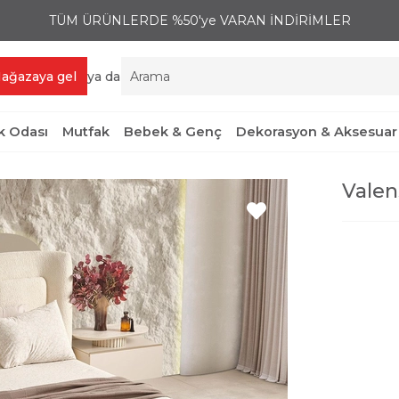
TÜM ÜRÜNLERDE %50'ye VARAN İNDİRİMLER
ağazaya gel
ya da
 Odası
Mutfak
Bebek & Genç
Dekorasyon & Aksesuar
Valen