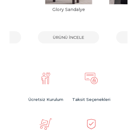
alye
Glory Sandalye
Vic
ELE
ÜRÜNÜ İNCELE
ÜR
Ücretsiz Kurulum
Taksit Seçenekleri