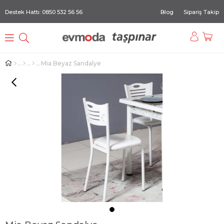
Destek Hattı: 0850 532 56 56
Blog
Sipariş Takip
Mia Beyaz Sandalye