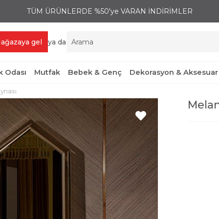
TÜM ÜRÜNLERDE %50'ye VARAN İNDİRİMLER
ağazaya gel
ya da
 Odası
Mutfak
Bebek & Genç
Dekorasyon & Aksesuar
ynası
Melan