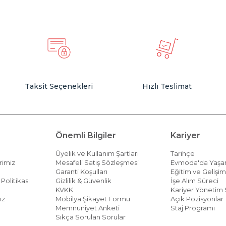
Taksit Seçenekleri
Hızlı Teslimat
Önemli Bilgiler
Kariyer
Üyelik ve Kullanım Şartları
Tarihçe
rimiz
Mesafeli Satış Sözleşmesi
Evmoda'da Yaş
Garanti Koşulları
Eğitim ve Gelişi
Politikası
Gizlilik & Güvenlik
İşe Alım Süreci
KVKK
Kariyer Yönetim 
ız
Mobilya Şikayet Formu
Açık Pozisyonlar
Memnuniyet Anketi
Staj Programı
Sıkça Sorulan Sorular