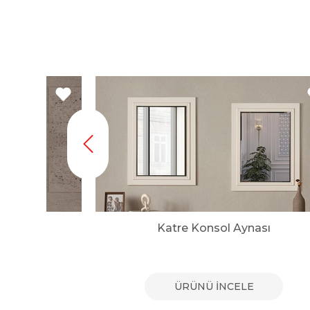
nası
Katre Konsol Aynası
E
ÜRÜNÜ İNCELE