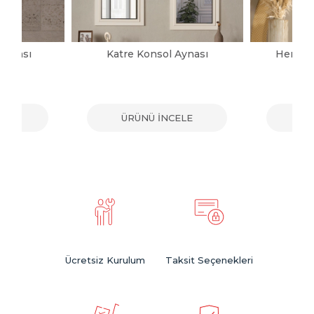
Aynası
Katre Konsol Aynası
Herman
ELE
ÜRÜNÜ İNCELE
ÜR
Ücretsiz Kurulum
Taksit Seçenekleri