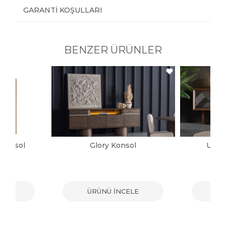
GARANTI KOŞULLARI
BENZER ÜRÜNLER
 Konsol
Glory Konsol
Urba
ELE
ÜRÜNÜ İNCELE
ÜR