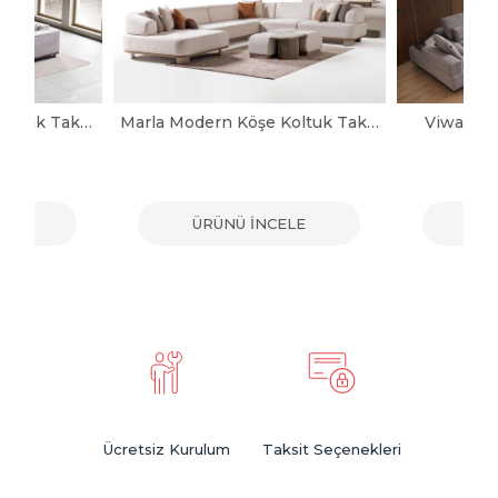
Noya Modern Köşe Koltuk Takımı
Marla Modern Köşe Koltuk Takımı
Viwax Mo
ELE
ÜRÜNÜ İNCELE
ÜR
Ücretsiz Kurulum
Taksit Seçenekleri