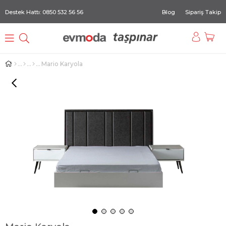
Destek Hattı: 0850 532 56 56
Blog
Sipariş Takip
Mario Karyola