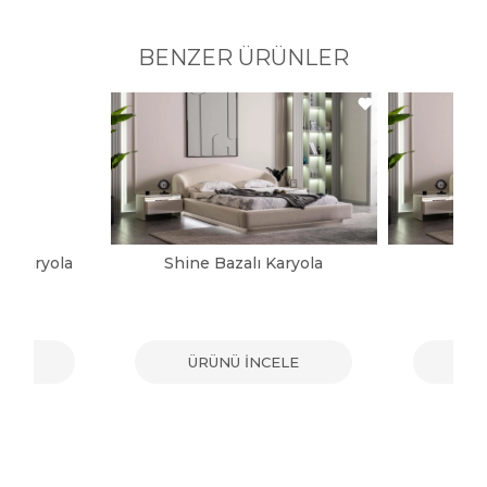
BENZER ÜRÜNLER
ı Karyola
Shine Bazalı Karyola
Sh
ELE
ÜRÜNÜ İNCELE
ÜR