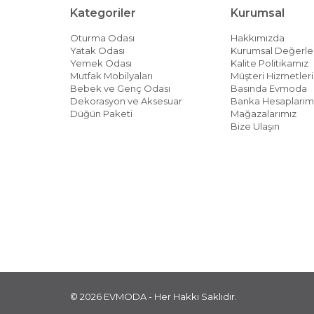
Kategoriler
Kurumsal
Oturma Odası
Hakkımızda
Yatak Odası
Kurumsal Değerle
Yemek Odası
Kalite Politikamız
Mutfak Mobilyaları
Müşteri Hizmetleri 
Bebek ve Genç Odası
Basında Evmoda
Dekorasyon ve Aksesuar
Banka Hesaplarım
Düğün Paketi
Mağazalarımız
Bize Ulaşın
© 2026 EVMODA - Her Hakkı Saklıdır.