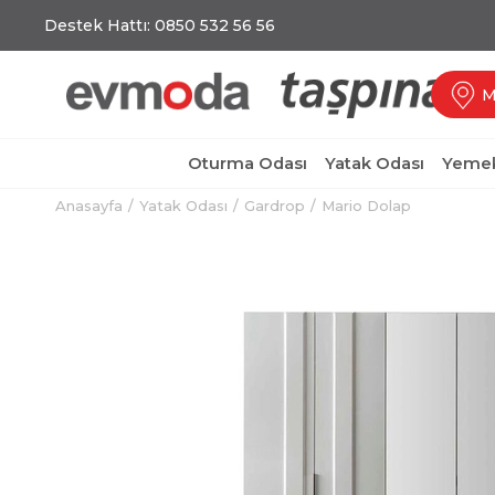
Destek Hattı: 0850 532 56 56
M
Oturma Odası
Yatak Odası
Yemek
Anasayfa
Yatak Odası
Gardrop
Mario Dolap