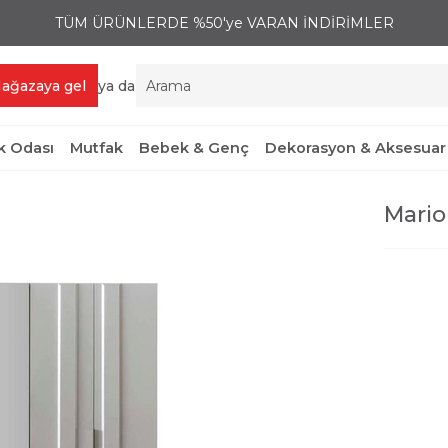
TÜM ÜRÜNLERDE %50'ye VARAN İNDİRİMLER
ağazaya gel
ya da
 Odası
Mutfak
Bebek & Genç
Dekorasyon & Aksesuar
Mario