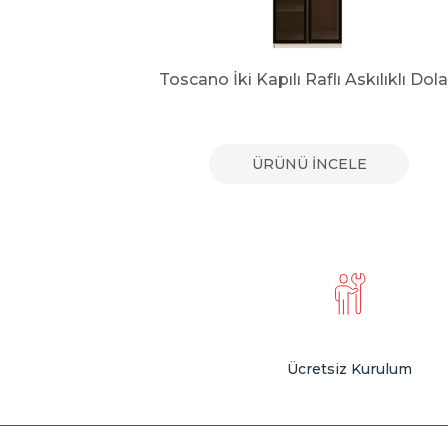
olap
Toscano İki Kapılı Raflı Askılıklı Dol
E
ÜRÜNÜ İNCELE
Ücretsiz Kurulum