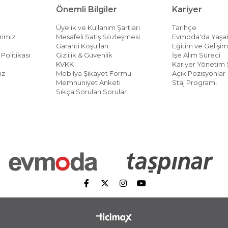
Önemli Bilgiler
Kariyer
Üyelik ve Kullanım Şartları
Tarihçe
rimiz
Mesafeli Satış Sözleşmesi
Evmoda'da Yaş
Garanti Koşulları
Eğitim ve Gelişi
Politikası
Gizlilik & Güvenlik
İşe Alım Süreci
KVKK
Kariyer Yönetim 
ız
Mobilya Şikayet Formu
Açık Pozisyonlar
Memnuniyet Anketi
Staj Programı
Sıkça Sorulan Sorular