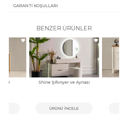
GARANTI KOŞULLARI
BENZER ÜRÜNLER
onyer
Shine Şifonyer ve Aynası
Ka
ELE
ÜRÜNÜ İNCELE
ÜR