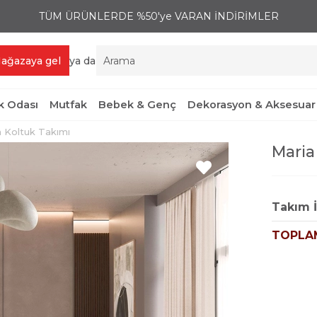
TÜM ÜRÜNLERDE %50'ye VARAN İNDİRİMLER
ağazaya gel
ya da
 Odası
Mutfak
Bebek & Genç
Dekorasyon & Aksesuar
 Koltuk Takımı
Maria
Takım İ
TOPLA