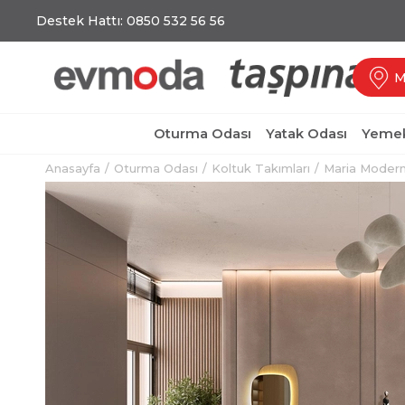
Destek Hattı: 0850 532 56 56
M
Oturma Odası
Yatak Odası
Yemek
Anasayfa
Oturma Odası
Koltuk Takımları
Maria Modern