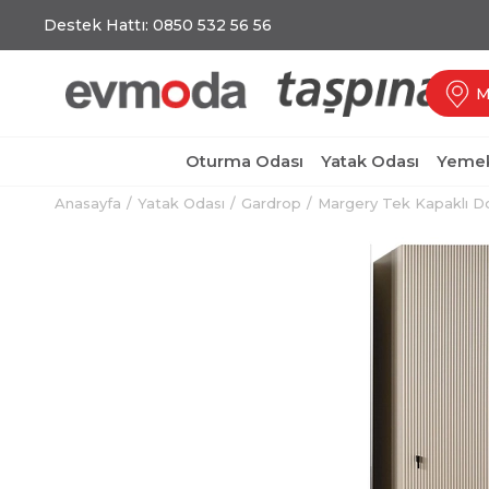
Destek Hattı: 0850 532 56 56
M
Oturma Odası
Yatak Odası
Yemek
Anasayfa
Yatak Odası
Gardrop
Margery Tek Kapaklı D