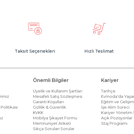
Taksit Seçenekleri
Hızlı Teslimat
Önemli Bilgiler
Kariyer
Üyelik ve Kullanım Şartları
Tarihçe
rimiz
Mesafeli Satış Sözleşmesi
Evmoda'da Yaş
Garanti Koşulları
Eğitim ve Gelişi
Politikası
Gizlilik & Güvenlik
İşe Alım Süreci
KVKK
Kariyer Yönetim 
ız
Mobilya Şikayet Formu
Açık Pozisyonlar
Memnuniyet Anketi
Staj Programı
Sıkça Sorulan Sorular