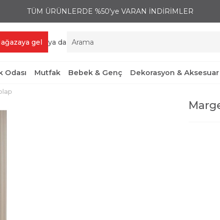
TÜM ÜRÜNLERDE %50'ye VARAN İNDİRİMLER
ağazaya gel
ya da
 Odası
Mutfak
Bebek & Genç
Dekorasyon & Aksesuar
olap
Marge