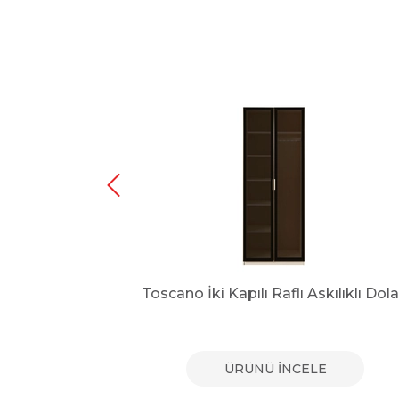
olap
Toscano İki Kapılı Raflı Askılıklı Dol
E
ÜRÜNÜ İNCELE