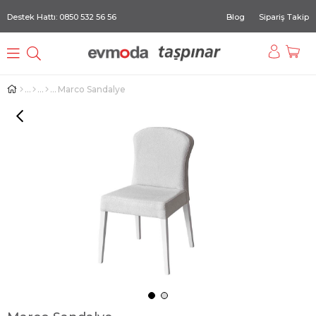
Destek Hattı: 0850 532 56 56
Blog
Sipariş Takip
Marco Sandalye