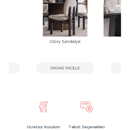
alye
Glory Sandalye
Vic
ELE
ÜRÜNÜ İNCELE
ÜR
Ücretsiz Kurulum
Taksit Seçenekleri