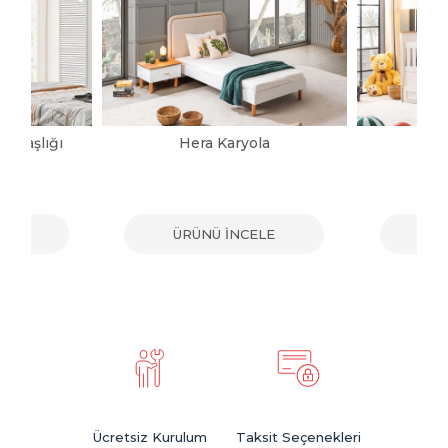
a Başlığı
Hera Karyola
Ba
ELE
ÜRÜNÜ İNCELE
ÜR
Ücretsiz Kurulum
Taksit Seçenekleri