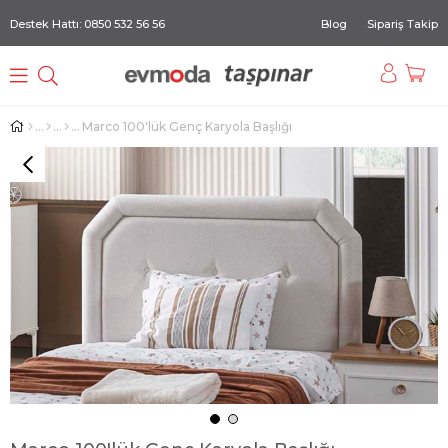
Destek Hattı: 0850 532 56 56
Blog
Sipariş Takip
Marco 100'lük Genç Karyola Başlığı