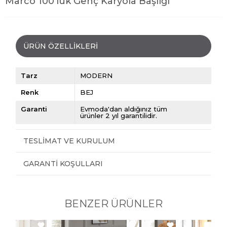
Marco 100'lük Genç Karyola Başlığı
ÜRÜN ÖZELLIKLERI
Tarz
MODERN
Renk
BEJ
Garanti
Evmoda'dan aldığınız tüm
ürünler 2 yıl garantilidir.
TESLIMAT VE KURULUM
GARANTI KOŞULLARI
BENZER ÜRÜNLER