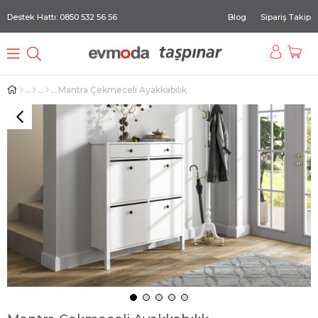
Destek Hattı: 0850 532 56 56
Blog
Sipariş Takip
Mantra Çekmeceli Ayakkabılık