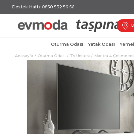
Destek Hattı: 0850 532 56 56
M
Oturma Odası
Yatak Odası
Yemek
Anasayfa
Oturma Odası
Tv Ünitesi
Mantra 4 Çekmeceli