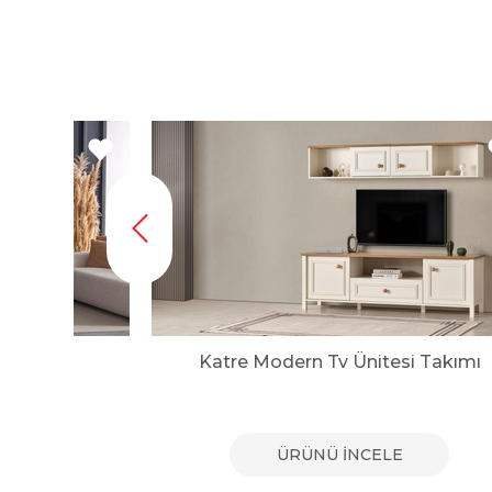
sı
Katre Modern Tv Ünitesi Takımı
E
ÜRÜNÜ İNCELE