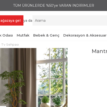
TÜM ÜRÜNLERDE %50'ye VARAN İNDİRİMLER
ağazaya gel
ya da
 Odası
Mutfak
Bebek & Genç
Dekorasyon & Aksesuar
 Tv Sehpası
Mantr