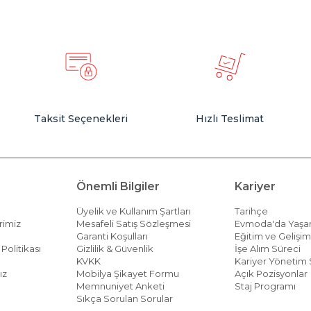
Taksit Seçenekleri
Hızlı Teslimat
Önemli Bilgiler
Kariyer
Üyelik ve Kullanım Şartları
Tarihçe
rimiz
Mesafeli Satış Sözleşmesi
Evmoda'da Yaş
Garanti Koşulları
Eğitim ve Gelişi
Politikası
Gizlilik & Güvenlik
İşe Alım Süreci
KVKK
Kariyer Yönetim 
ız
Mobilya Şikayet Formu
Açık Pozisyonlar
Memnuniyet Anketi
Staj Programı
Sıkça Sorulan Sorular