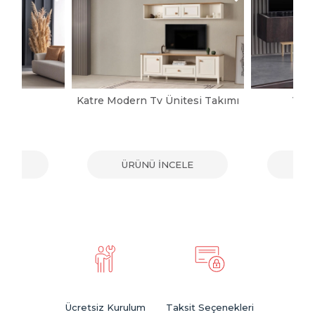
pası
Katre Modern Tv Ünitesi Takımı
Vict
ELE
ÜRÜNÜ İNCELE
ÜR
Ücretsiz Kurulum
Taksit Seçenekleri