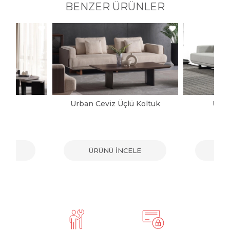
BENZER ÜRÜNLER
ltuk
Urban Ceviz Üçlü Koltuk
Urba
ELE
ÜRÜNÜ İNCELE
ÜR