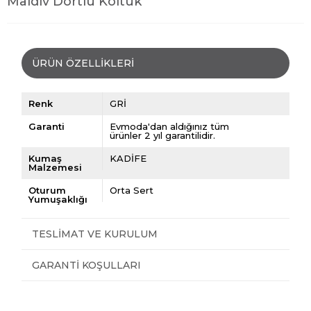
Maldiv Dörtlü Koltuk
ÜRÜN ÖZELLIKLERI
Renk
GRİ
Garanti
Evmoda'dan aldığınız tüm
ürünler 2 yıl garantilidir.
Kumaş
KADİFE
Malzemesi
Oturum
Orta Sert
Yumuşaklığı
TESLIMAT VE KURULUM
GARANTI KOŞULLARI