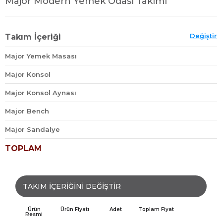
Major Modern Yemek Odası Takımı
Değiştir
Takım İçeriği
Major Yemek Masası
Major Konsol
Major Konsol Aynası
Major Bench
Major Sandalye
TOPLAM
TAKIM İÇERİĞİNİ DEĞİŞTİR
Ürün
Ürün Fiyatı
Adet
Toplam Fiyat
Resmi