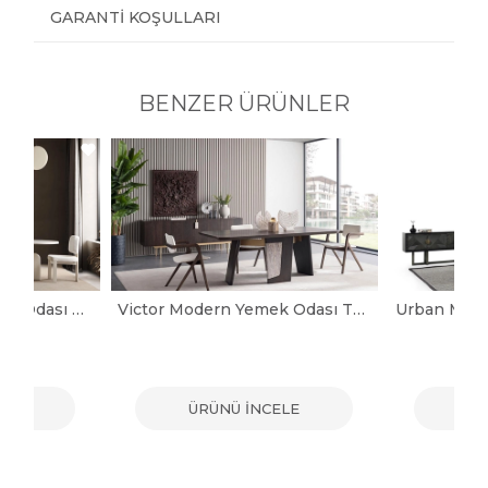
GARANTI KOŞULLARI
BENZER ÜRÜNLER
Bolivar Modern Yemek Odası Takımı
Victor Modern Yemek Odası Takımı
ELE
ÜRÜNÜ İNCELE
ÜR