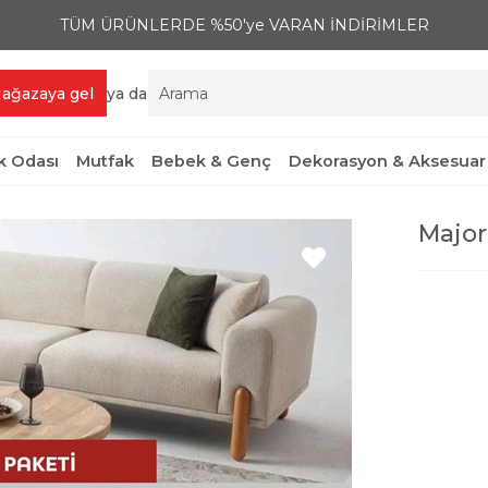
TÜM ÜRÜNLERDE %50'ye VARAN İNDİRİMLER
ağazaya gel
ya da
 Odası
Mutfak
Bebek & Genç
Dekorasyon & Aksesuar
Major