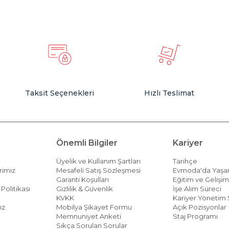
Taksit Seçenekleri
Hızlı Teslimat
Önemli Bilgiler
Kariyer
Üyelik ve Kullanım Şartları
Tarihçe
rimiz
Mesafeli Satış Sözleşmesi
Evmoda'da Yaş
Garanti Koşulları
Eğitim ve Gelişi
Politikası
Gizlilik & Güvenlik
İşe Alım Süreci
KVKK
Kariyer Yönetim 
ız
Mobilya Şikayet Formu
Açık Pozisyonlar
Memnuniyet Anketi
Staj Programı
Sıkça Sorulan Sorular