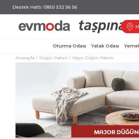
Destek Hattı: 0850 532 56 56
M
Oturma Odası
Yatak Odası
Yemek
Anasayfa
Düğün Paketi
Major Düğün Paketi