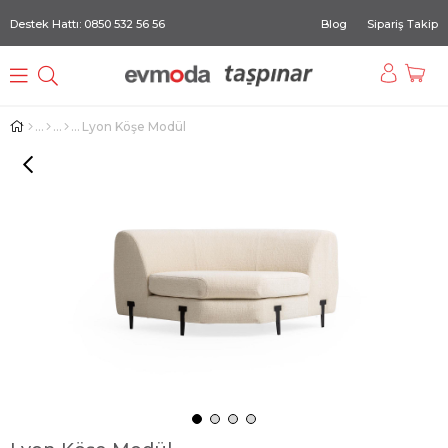
Destek Hattı: 0850 532 56 56
Blog
Sipariş Takip
Lyon Köşe Modül