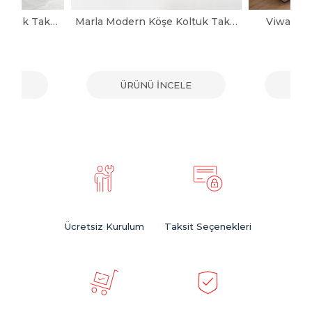
Noya Modern Köşe Koltuk Takımı
Marla Modern Köşe Koltuk Takımı
Viwax Mo
ELE
ÜRÜNÜ İNCELE
ÜR
Ücretsiz Kurulum
Taksit Seçenekleri