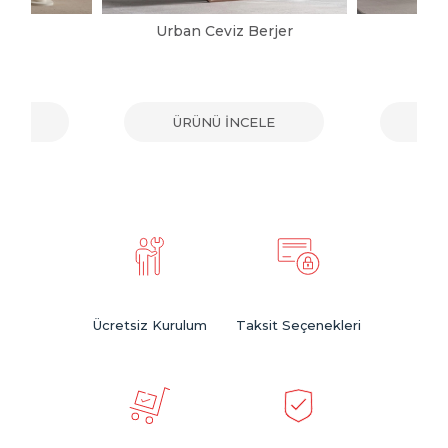
jer
Urban Ceviz Berjer
G
ELE
ÜRÜNÜ İNCELE
ÜR
Ücretsiz Kurulum
Taksit Seçenekleri