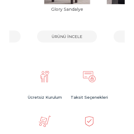
alye
Glory Sandalye
Vic
ELE
ÜRÜNÜ İNCELE
ÜR
Ücretsiz Kurulum
Taksit Seçenekleri