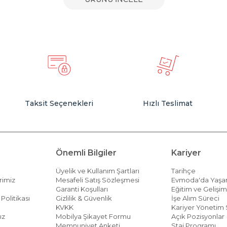
Taksit Seçenekleri
Hızlı Teslimat
Önemli Bilgiler
Kariyer
Üyelik ve Kullanım Şartları
Tarihçe
rimiz
Mesafeli Satış Sözleşmesi
Evmoda'da Yaş
Garanti Koşulları
Eğitim ve Gelişi
Politikası
Gizlilik & Güvenlik
İşe Alım Süreci
KVKK
Kariyer Yönetim 
ız
Mobilya Şikayet Formu
Açık Pozisyonlar
Memnuniyet Anketi
Staj Programı