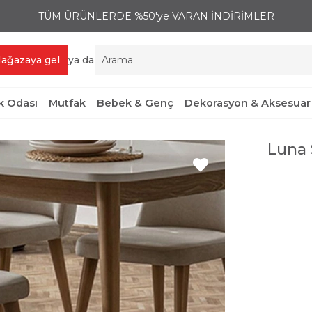
TÜM ÜRÜNLERDE %50'ye VARAN İNDİRİMLER
ağazaya gel
ya da
 Odası
Mutfak
Bebek & Genç
Dekorasyon & Aksesuar
Luna 