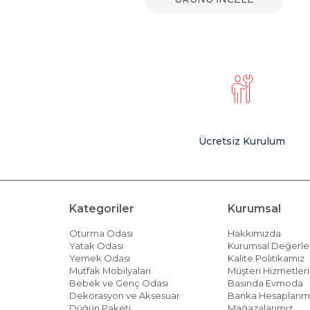
Ücretsiz Kurulum
Kategoriler
Kurumsal
Oturma Odası
Hakkımızda
Yatak Odası
Kurumsal Değerle
Yemek Odası
Kalite Politikamız
Mutfak Mobilyaları
Müşteri Hizmetleri 
Bebek ve Genç Odası
Basında Evmoda
Dekorasyon ve Aksesuar
Banka Hesaplarım
Düğün Paketi
Mağazalarımız