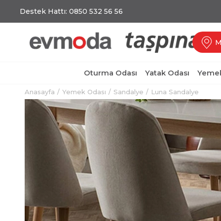
Destek Hattı: 0850 532 56 56
M
Oturma Odası
Yatak Odası
Yemek
Anasayfa
Yemek Odası
Sandalye
Luna Sandalye