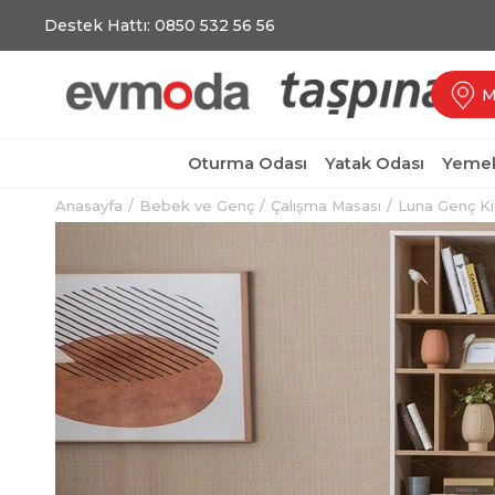
Destek Hattı: 0850 532 56 56
M
Oturma Odası
Yatak Odası
Yemek
Anasayfa
Bebek ve Genç
Çalışma Masası
Luna Genç Ki