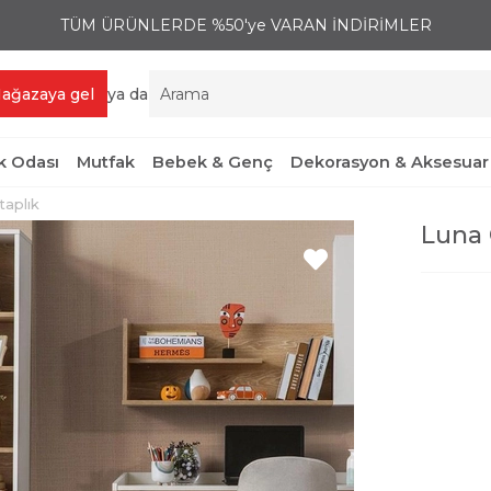
TÜM ÜRÜNLERDE %50'ye VARAN İNDİRİMLER
ağazaya gel
ya da
 Odası
Mutfak
Bebek & Genç
Dekorasyon & Aksesuar
taplık
Luna 