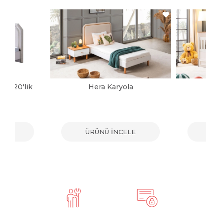
a 120'lik
Hera Karyola
Ba
ELE
ÜRÜNÜ İNCELE
ÜR