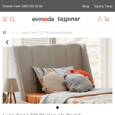
Destek Hattı: 0850 532 56 56
Blog
Sipariş Takip
Luna Genç 120 'lik Karyola Başlığı