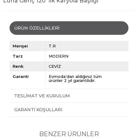
Luna Genç 120 'lik Karyola Başlığı
ÜRÜN ÖZELLIKLERI
Menşei
T.R
Tarz
MODERN
Renk
CEVİZ
Garanti
Evmoda'dan aldığınız tüm
ürünler 2 yıl garantilidir.
TESLIMAT VE KURULUM
GARANTI KOŞULLARI
BENZER ÜRÜNLER