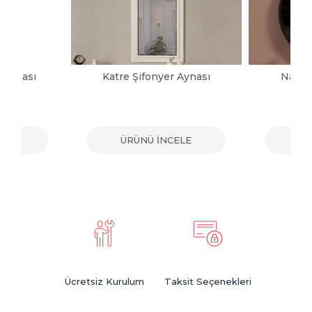
 Aynası
Katre Şifonyer Aynası
Nada 
ELE
ÜRÜNÜ İNCELE
ÜR
Ücretsiz Kurulum
Taksit Seçenekleri