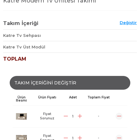
Katre Modern Tv Ünitesi Takımı
Değiştir
Takım İçeriği
Katre Tv Sehpası
Katre Tv Üst Modül
TOPLAM
TAKIM İÇERİĞİNİ DEĞİŞTİR
Ürün
Ürün Fiyatı
Adet
Toplam Fiyat
Resmi
Fiyat
-
Sorunuz
Fiyat
-