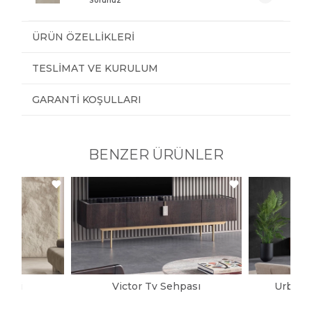
Sorunuz
ÜRÜN ÖZELLIKLERI
TESLIMAT VE KURULUM
GARANTI KOŞULLARI
BENZER ÜRÜNLER
itesi
Victor Tv Sehpası
Urban 