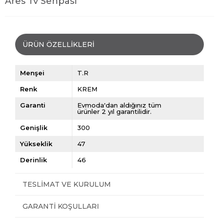
Ares Tv Sehpası
ÜRÜN ÖZELLIKLERI
Menşei
T.R
Renk
KREM
Garanti
Evmoda'dan aldığınız tüm
ürünler 2 yıl garantilidir.
Genişlik
300
Yükseklik
47
Derinlik
46
TESLIMAT VE KURULUM
GARANTI KOŞULLARI