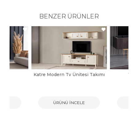
BENZER ÜRÜNLER
pası
Katre Modern Tv Ünitesi Takımı
Vict
ELE
ÜRÜNÜ İNCELE
ÜR