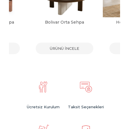
a Sehpa
Bolivar Orta Sehpa
Herma
ELE
ÜRÜNÜ İNCELE
ÜR
Ücretsiz Kurulum
Taksit Seçenekleri