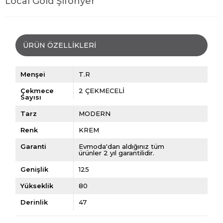
Local Gold Şifonyer
ÜRÜN ÖZELLIKLERI
Menşei
T.R
Çekmece
2 ÇEKMECELİ
Sayısı
Tarz
MODERN
Renk
KREM
Garanti
Evmoda'dan aldığınız tüm
ürünler 2 yıl garantilidir.
Genişlik
125
Yükseklik
80
Derinlik
47