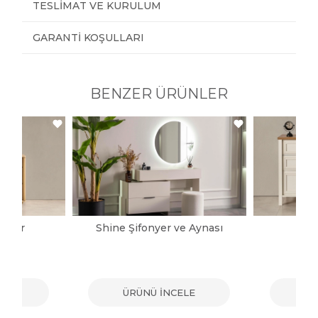
TESLIMAT VE KURULUM
GARANTI KOŞULLARI
BENZER ÜRÜNLER
onyer
Shine Şifonyer ve Aynası
Ka
ELE
ÜRÜNÜ İNCELE
ÜR