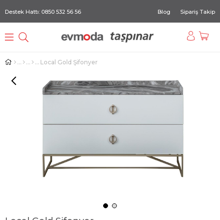
Destek Hattı: 0850 532 56 56
Blog
Sipariş Takip
Local Gold Şifonyer