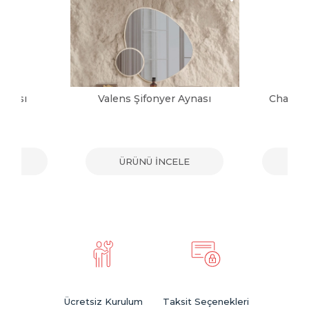
ynası
Valens Şifonyer Aynası
Charm B
ELE
ÜRÜNÜ İNCELE
ÜR
Ücretsiz Kurulum
Taksit Seçenekleri