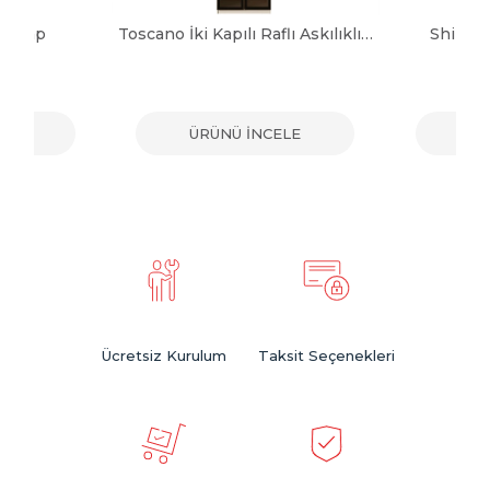
 Dolap
Toscano İki Kapılı Raflı Askılıklı Dolap
Shine 
ELE
ÜRÜNÜ İNCELE
ÜR
Ücretsiz Kurulum
Taksit Seçenekleri