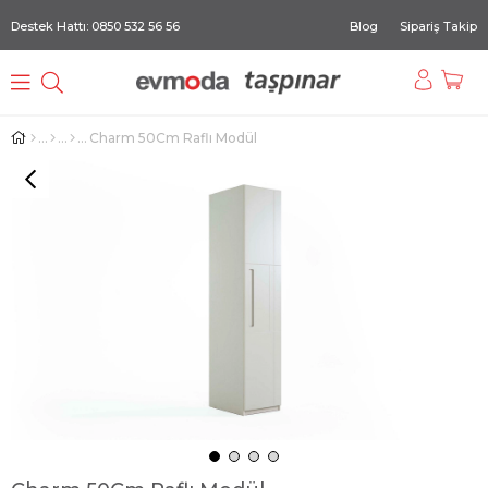
Destek Hattı: 0850 532 56 56
Blog
Sipariş Takip
Charm 50Cm Raflı Modül