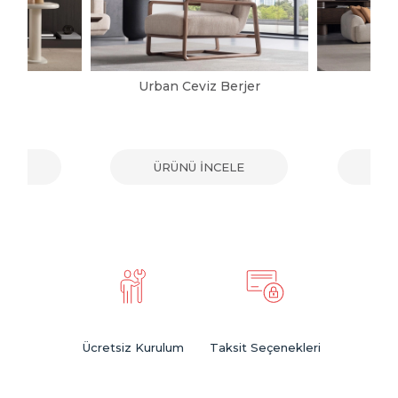
jer
Urban Ceviz Berjer
G
ELE
ÜRÜNÜ İNCELE
ÜR
Ücretsiz Kurulum
Taksit Seçenekleri