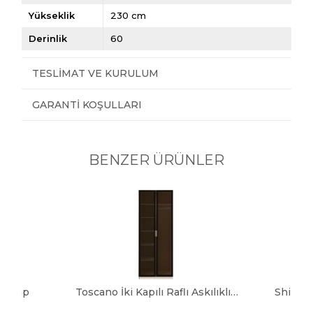
Yükseklik
230 cm
Derinlik
60
TESLIMAT VE KURULUM
GARANTI KOŞULLARI
BENZER ÜRÜNLER
 Dolap
Toscano İki Kapılı Raflı Askılıklı Dolap
Shine 