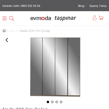
Destek Hattı: 0850 532 56 56
Blog
Sipariş Takip
Nada 200 Cm Dolap