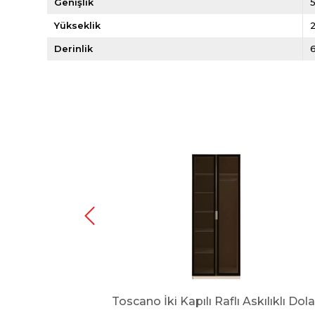
Genişlik
Yükseklik
Derinlik
olap
Toscano İki Kapılı Raflı Askılıklı Dol