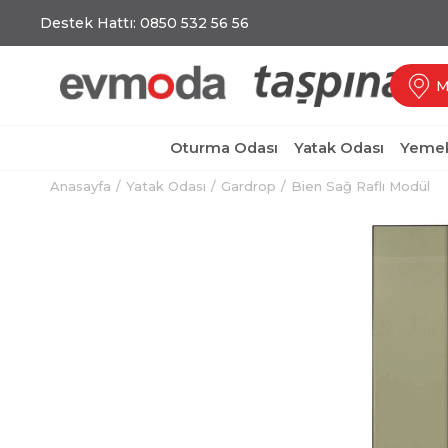
Destek Hattı: 0850 532 56 56
M
Oturma Odası
Yatak Odası
Yemek
Anasayfa
Yatak Odası
Gardrop
Bien Sağ Raflı Modül