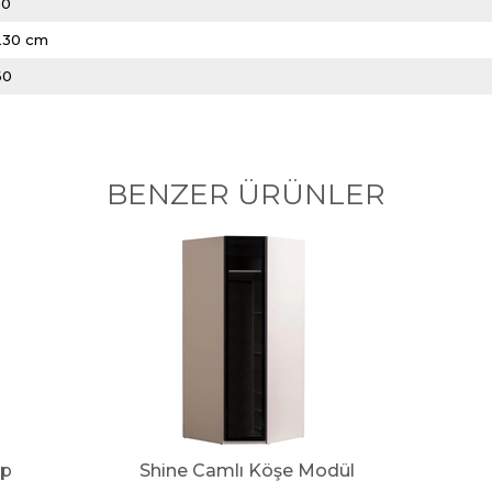
50
230 cm
60
BENZER ÜRÜNLER
ap
Shine Camlı Köşe Modül