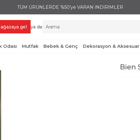
TÜM ÜRÜNLERDE %50'ye VARAN İNDİRİMLER
ağazaya gel
ya da
 Odası
Mutfak
Bebek & Genç
Dekorasyon & Aksesuar
Bien 