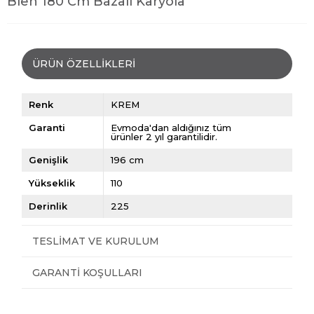
Bien 180 Cm Bazalı Karyola
ÜRÜN ÖZELLIKLERI
Renk
KREM
Garanti
Evmoda'dan aldığınız tüm
ürünler 2 yıl garantilidir.
Genişlik
196 cm
Yükseklik
110
Derinlik
225
TESLIMAT VE KURULUM
GARANTI KOŞULLARI