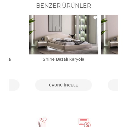
BENZER ÜRÜNLER
aryola
Shine Bazalı Karyola
Sh
ELE
ÜRÜNÜ İNCELE
ÜR