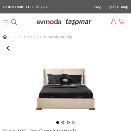
Destek Hattı: 0850 532 56 56
Blog
Sipariş Takip
Bien 180 Cm Bazalı Karyola