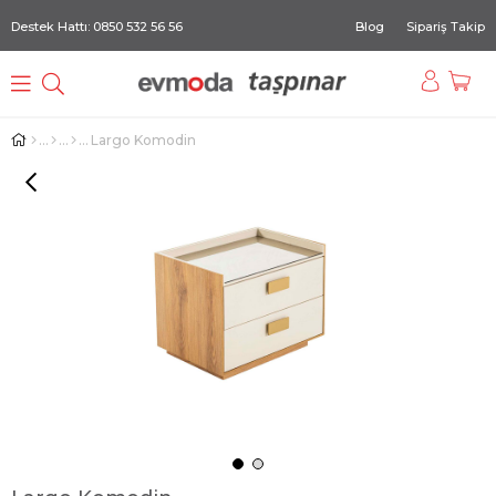
Destek Hattı: 0850 532 56 56
Blog
Sipariş Takip
Largo Komodin