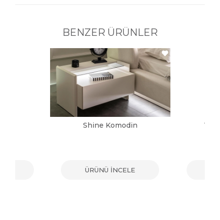
BENZER ÜRÜNLER
din
Shine Komodin
Tos
ELE
ÜRÜNÜ İNCELE
ÜR