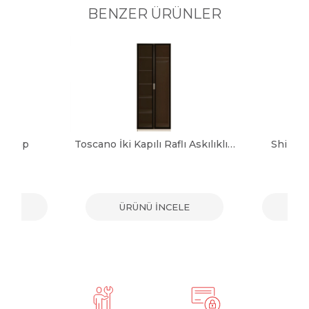
BENZER ÜRÜNLER
 Dolap
Toscano İki Kapılı Raflı Askılıklı Dolap
Shine 
ELE
ÜRÜNÜ İNCELE
ÜR