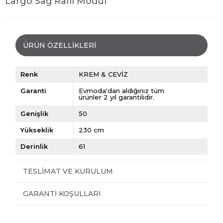
Largo Sağ Raflı Modül
ÜRÜN ÖZELLIKLERI
Renk
KREM & CEVİZ
Garanti
Evmoda'dan aldığınız tüm
ürünler 2 yıl garantilidir.
Genişlik
50
Yükseklik
230 cm
Derinlik
61
TESLIMAT VE KURULUM
GARANTI KOŞULLARI