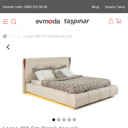
Destek Hattı: 0850 532 56 56
Blog
Sipariş Takip
Largo 180 Cm Bazalı Karyola