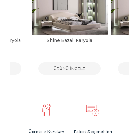
ı Karyola
Shine Bazalı Karyola
Sh
ELE
ÜRÜNÜ İNCELE
ÜR
Ücretsiz Kurulum
Taksit Seçenekleri