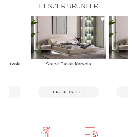
BENZER ÜRÜNLER
ı Karyola
Shine Bazalı Karyola
Sh
ELE
ÜRÜNÜ İNCELE
ÜR