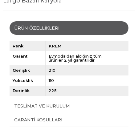
Largo Bazalı Karyola
ÜRÜN ÖZELLIKLERI
Renk
KREM
Garanti
Evmoda'dan aldığınız tüm
ürünler 2 yıl garantilidir.
Genişlik
210
Yükseklik
110
Derinlik
225
TESLIMAT VE KURULUM
GARANTI KOŞULLARI