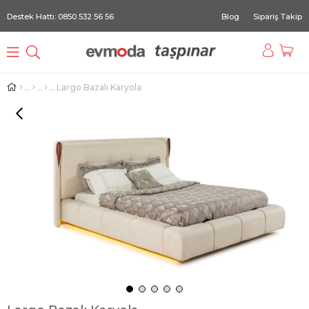
Destek Hattı: 0850 532 56 56
Blog
Sipariş Takip
Largo Bazalı Karyola