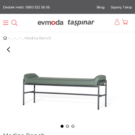
Destek Hattı: 0850 532 56 56
Blog
Sipariş Takip
Medina Bench