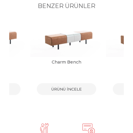
BENZER ÜRÜNLER
nch
Charm Bench
Ch
ELE
ÜRÜNÜ İNCELE
ÜR